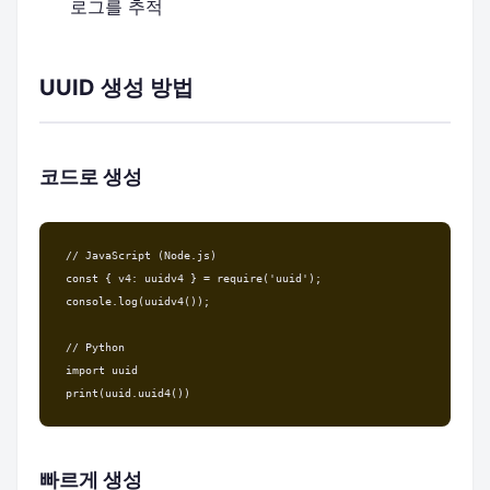
로그를 추적
UUID 생성 방법
코드로 생성
// JavaScript (Node.js)

const { v4: uuidv4 } = require('uuid');

console.log(uuidv4());

// Python

import uuid

print(uuid.uuid4())
빠르게 생성