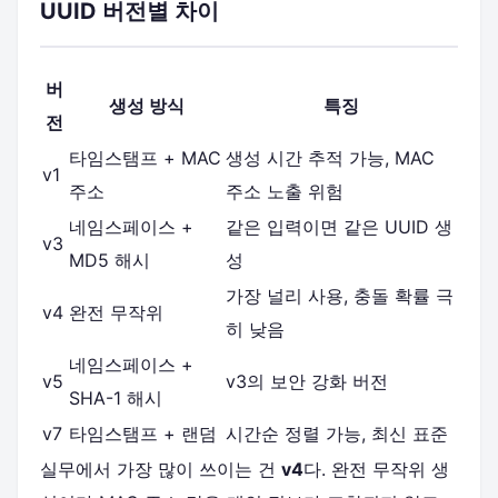
UUID 버전별 차이
버
생성 방식
특징
전
타임스탬프 + MAC
생성 시간 추적 가능, MAC
v1
주소
주소 노출 위험
네임스페이스 +
같은 입력이면 같은 UUID 생
v3
MD5 해시
성
가장 널리 사용, 충돌 확률 극
v4
완전 무작위
히 낮음
네임스페이스 +
v5
v3의 보안 강화 버전
SHA-1 해시
v7
타임스탬프 + 랜덤
시간순 정렬 가능, 최신 표준
실무에서 가장 많이 쓰이는 건
v4
다. 완전 무작위 생