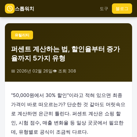
스톱워치
도구
블로그
유틸리티
퍼센트 계산하는 법, 할인율부터 증가
율까지 5가지 유형
📅 2026년 02월 26일
👁️ 조회 308
"50,000원에서 30% 할인"이라고 적혀 있으면 최종
가격이 바로 떠오르는가? 단순한 것 같아도 머릿속으
로 계산하면 은근히 틀린다. 퍼센트 계산은 쇼핑 할
인, 시험 점수, 매출 변화율 등 일상 곳곳에서 필요한
데, 유형별로 공식이 조금씩 다르다.